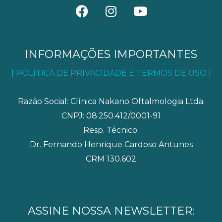
F
I
Y
a
n
o
c
s
u
e
t
t
b
a
u
INFORMAÇÕES IMPORTANTES
o
g
b
| POLÍTICA DE PRIVACIDADE E TERMOS DE USO |
o
r
e
k
a
m
Razão Social: Clínica Nakano Oftalmologia Ltda.
CNPJ: 08.250.412/0001-91
Resp. Técnico:
Dr. Fernando Henrique Cardoso Antunes
CRM 130.602
ASSINE NOSSA NEWSLETTER: