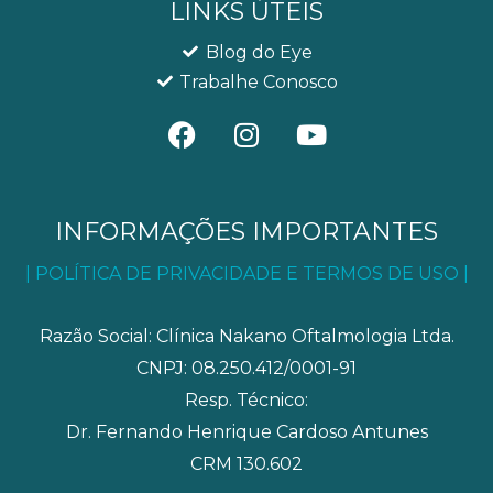
LINKS ÚTEIS
Blog do Eye
Trabalhe Conosco
F
I
Y
a
n
o
c
s
u
e
t
t
b
a
u
INFORMAÇÕES IMPORTANTES
o
g
b
| POLÍTICA DE PRIVACIDADE E TERMOS DE USO |
o
r
e
k
a
m
Razão Social: Clínica Nakano Oftalmologia Ltda.
CNPJ: 08.250.412/0001-91
Resp. Técnico:
Dr. Fernando Henrique Cardoso Antunes
CRM 130.602