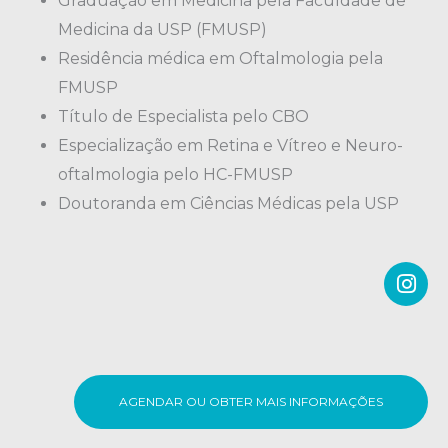
Graduação em Medicina pela Faculdade de
Medicina da USP (FMUSP)
Residência médica em Oftalmologia pela
FMUSP
Título de Especialista pelo CBO
Especialização em Retina e Vítreo e Neuro-
oftalmologia pelo HC-FMUSP
Doutoranda em Ciências Médicas pela USP
I
n
s
t
a
g
r
AGENDAR OU OBTER MAIS INFORMAÇÕES
a
m