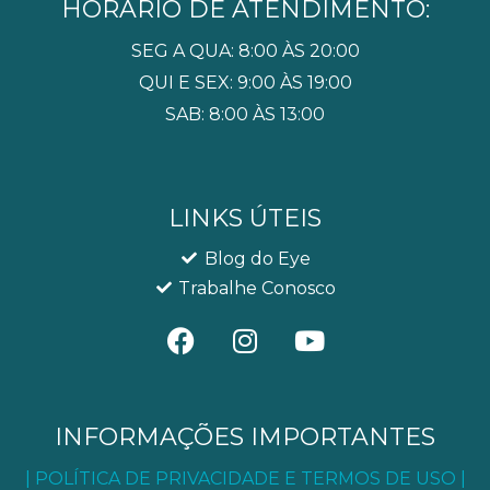
HORÁRIO DE ATENDIMENTO:
SEG A QUA: 8:00 ÀS 20:00
QUI E SEX: 9:00 ÀS 19:00
SAB: 8:00 ÀS 13:00
LINKS ÚTEIS
Blog do Eye
Trabalhe Conosco
F
I
Y
a
n
o
c
s
u
e
t
t
b
a
u
INFORMAÇÕES IMPORTANTES
o
g
b
| POLÍTICA DE PRIVACIDADE E TERMOS DE USO |
o
r
e