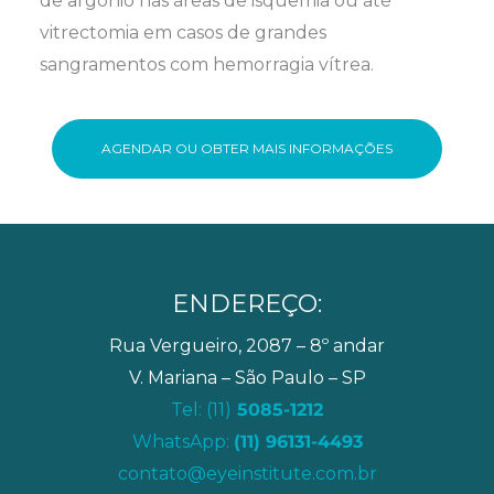
de argônio nas áreas de isquemia ou até
vitrectomia em casos de grandes
sangramentos com hemorragia vítrea.
AGENDAR OU OBTER MAIS INFORMAÇÕES
ENDEREÇO:
Rua Vergueiro, 2087 – 8º andar
V. Mariana – São Paulo – SP
Tel: (11)
5085-1212
WhatsApp:
(11) 96131-4493
contato@eyeinstitute.com.br