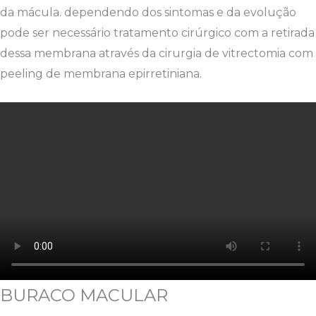
da mácula. dependendo dos sintomas e da evolução
pode ser necessário tratamento cirúrgico com a retirada
dessa membrana através da cirurgia de vitrectomia com
peeling de membrana epirretiniana.
BURACO MACULAR