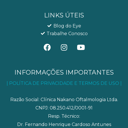
LINKS ÚTEIS
Blog do Eye
Trabalhe Conosco
F
I
Y
a
n
o
c
s
u
e
t
t
b
a
u
INFORMAÇÕES IMPORTANTES
o
g
b
| POLÍTICA DE PRIVACIDADE E TERMOS DE USO |
o
r
e
k
a
m
Razão Social: Clínica Nakano Oftalmologia Ltda.
CNPJ: 08.250.412/0001-91
Resp. Técnico:
Dr. Fernando Henrique Cardoso Antunes