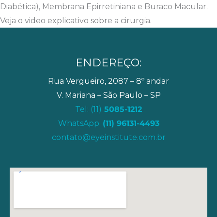
Diabética), Membrana Epirretiniana e Buraco Macular.
Veja o video explicativo sobre a cirurgia.
ENDEREÇO:
Rua Vergueiro, 2087 – 8º andar
V. Mariana – São Paulo – SP
Tel: (11)
5085-1212
WhatsApp:
(11) 96131-4493
contato@eyeinstitute.com.br