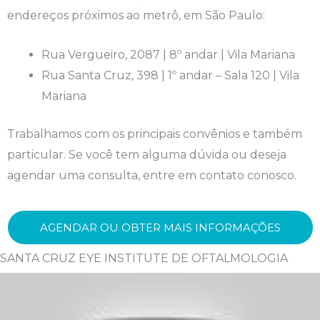
endereços próximos ao metrô, em São Paulo:
Rua Vergueiro, 2087 | 8º andar | Vila Mariana
Rua Santa Cruz, 398 | 1º andar – Sala 120 | Vila
Mariana
Trabalhamos com os principais convênios e também
particular. Se você tem alguma dúvida ou deseja
agendar uma consulta, entre em contato conosco.
AGENDAR OU OBTER MAIS INFORMAÇÕES
SANTA CRUZ EYE INSTITUTE DE OFTALMOLOGIA