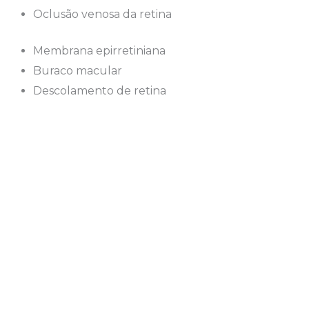
Oclusão venosa da retina
Membrana epirretiniana
Buraco macular
Descolamento de retina
DEGENERAÇÃO MACULAR (DMRI)
A DMRI (degeneração macular
relacionada a idade) com o
envelhecimento da população tem se
tornado cada vez mais frequente,
sendo hoje a causa mais comum de
baixa de visao após os 55 anos de idade.