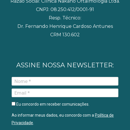
m
Razão Social: Clínica Nakano Oftalmologia Ltda.
CNPJ: 08.250.412/0001-91
Resp. Técnico:
Dr. Fernando Henrique Cardoso Antunes
CRM 130.602
ASSINE NOSSA NEWSLETTER:
Eu concordo em receber comunicações.
Ao informar meus dados, eu concordo com a
Política de
Privacidade
.