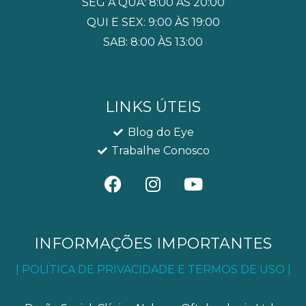
SEG A QUA: 8:00 ÀS 20:00
QUI E SEX: 9:00 ÀS 19:00
SAB: 8:00 ÀS 13:00
LINKS ÚTEIS
Blog do Eye
Trabalhe Conosco
F
I
Y
a
n
o
c
s
u
e
t
t
b
a
u
INFORMAÇÕES IMPORTANTES
o
g
b
| POLÍTICA DE PRIVACIDADE E TERMOS DE USO |
o
r
e
k
a