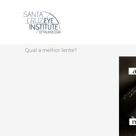
Ir para o conteúdo
Qual a melhor lente?