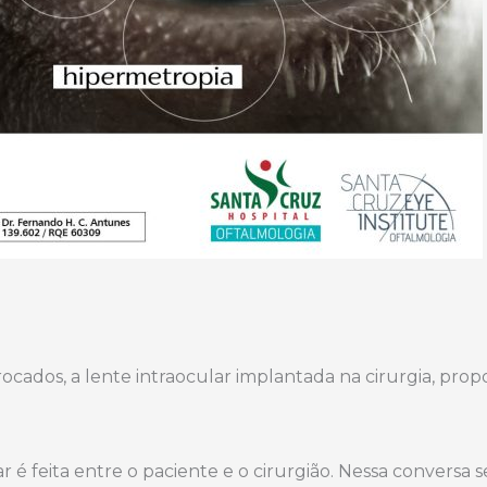
cados, a lente intraocular implantada na cirurgia, pro
ar é feita entre o paciente e o cirurgião. Nessa conversa 