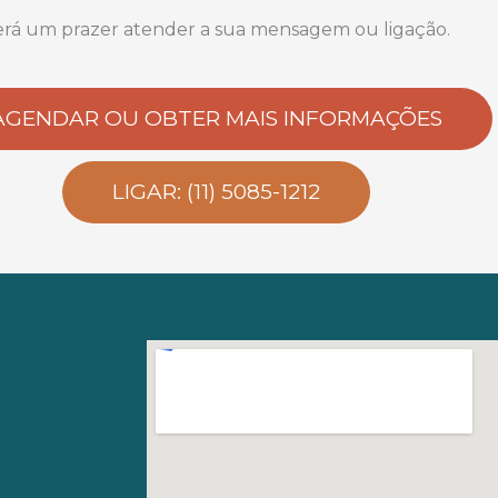
erá um prazer atender a sua mensagem ou ligação.
AGENDAR OU OBTER MAIS INFORMAÇÕES
LIGAR: (11) 5085-1212