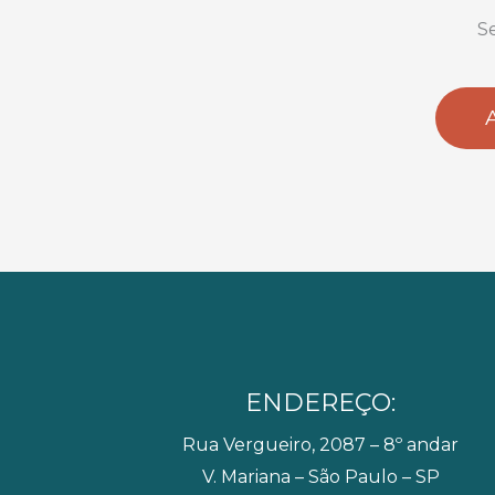
S
ENDEREÇO:
Rua Vergueiro, 2087 – 8º andar
V. Mariana – São Paulo – SP