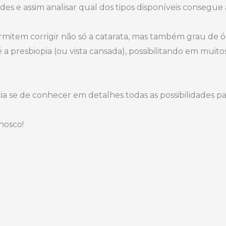
idades e assim analisar qual dos tipos disponíveis consegu
rmitem corrigir não só a catarata, mas também grau de óc
 a presbiopia (ou vista cansada), possibilitando em muito
cia se de conhecer em detalhes todas as possibilidades p
nosco!