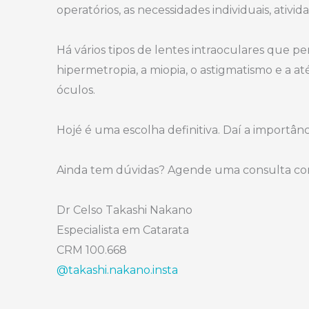
operatórios, as necessidades individuais, ativ
⠀
Há vários tipos de lentes intraoculares que pe
hipermetropia, a miopia, o astigmatismo e a até
óculos.
⠀
Hojé é uma escolha definitiva. Daí a importân
⠀
Ainda tem dúvidas? Agende uma consulta co
⠀
Dr Celso Takashi Nakano
Especialista em Catarata
CRM 100.668
@takashi.nakano.insta