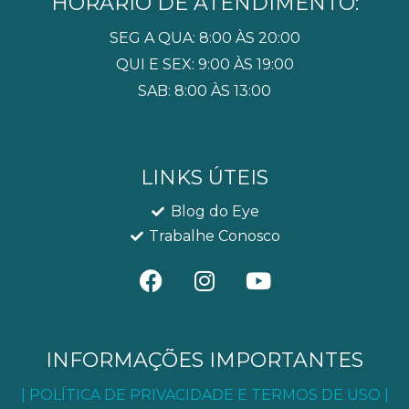
HORÁRIO DE ATENDIMENTO:
SEG A QUA: 8:00 ÀS 20:00
QUI E SEX: 9:00 ÀS 19:00
SAB: 8:00 ÀS 13:00
LINKS ÚTEIS
Blog do Eye
Trabalhe Conosco
F
I
Y
a
n
o
c
s
u
e
t
t
b
a
u
INFORMAÇÕES IMPORTANTES
o
g
b
| POLÍTICA DE PRIVACIDADE E TERMOS DE USO |
o
r
e