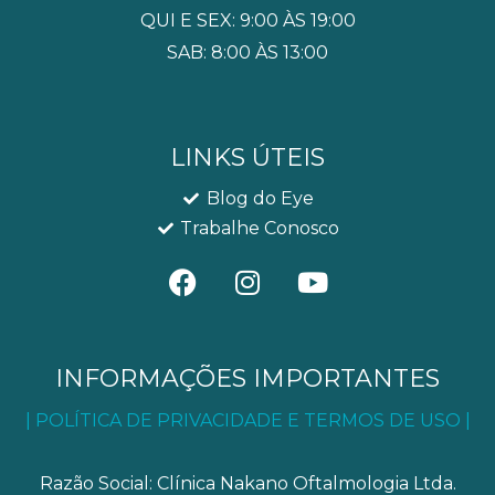
QUI E SEX: 9:00 ÀS 19:00
SAB: 8:00 ÀS 13:00
LINKS ÚTEIS
Blog do Eye
Trabalhe Conosco
F
I
Y
a
n
o
c
s
u
e
t
t
b
a
u
INFORMAÇÕES IMPORTANTES
o
g
b
| POLÍTICA DE PRIVACIDADE E TERMOS DE USO |
o
r
e
k
a
m
Razão Social: Clínica Nakano Oftalmologia Ltda.