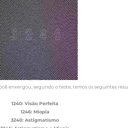
 enxergou, segundo o teste, temos os seguintes resul
1240: Visão Perfeita
1246: Miopia
3240: Astigmatismo