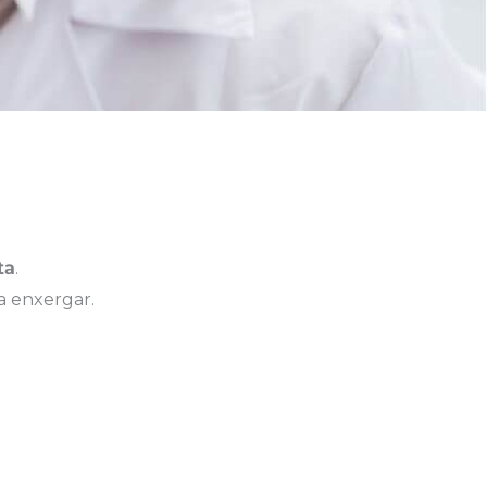
ta
.
a enxergar.