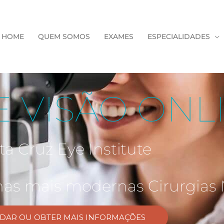
HOME
QUEM SOMOS
EXAMES
ESPECIALIDADES
E VISÃO ONL
ta Cruz Eye Institute
nas mais modernas Cirurgias 
DAR OU OBTER MAIS INFORMAÇÕES