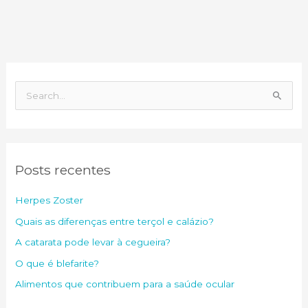
P
e
s
q
Posts recentes
u
i
Herpes Zoster
s
Quais as diferenças entre terçol e calázio?
a
A catarata pode levar à cegueira?
r
O que é blefarite?
p
o
Alimentos que contribuem para a saúde ocular
r