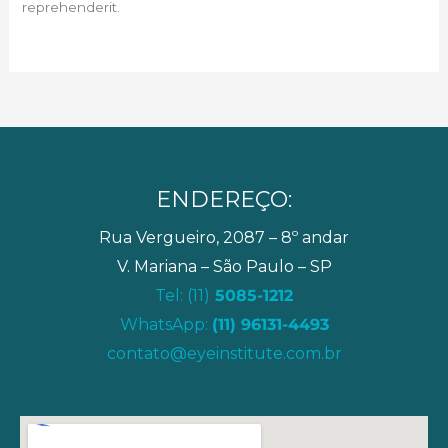
reprehenderit.
ENDEREÇO:
Rua Vergueiro, 2087 – 8º andar
V. Mariana – São Paulo – SP
Tel: (11)
5085-1212
WhatsApp:
(11) 96131-4493
contato@eyeinstitute.com.br