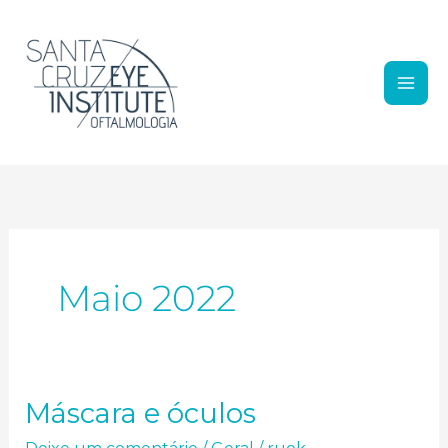
Ir para o conteúdo
Maio 2022
Máscara e óculos
Máscara e óculos