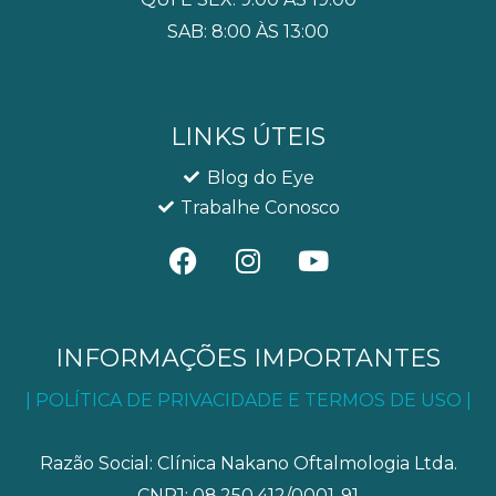
SAB: 8:00 ÀS 13:00
LINKS ÚTEIS
Blog do Eye
Trabalhe Conosco
F
I
Y
a
n
o
c
s
u
e
t
t
b
a
u
INFORMAÇÕES IMPORTANTES
o
g
b
| POLÍTICA DE PRIVACIDADE E TERMOS DE USO |
o
r
e
k
a
m
Razão Social: Clínica Nakano Oftalmologia Ltda.
CNPJ: 08.250.412/0001-91