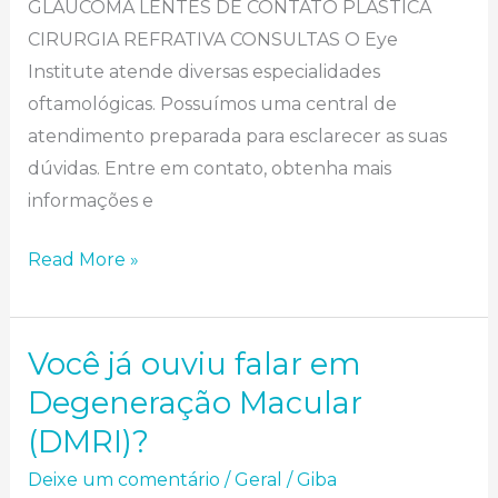
GLAUCOMA LENTES DE CONTATO PLÁSTICA
CIRURGIA REFRATIVA CONSULTAS O Eye
Institute atende diversas especialidades
oftamológicas. Possuímos uma central de
atendimento preparada para esclarecer as suas
dúvidas. Entre em contato, obtenha mais
informações e
Read More »
Você já ouviu falar em Degeneração Macular (DMRI)?
Você já ouviu falar em
Degeneração Macular
(DMRI)?
Deixe um comentário
/
Geral
/
Giba