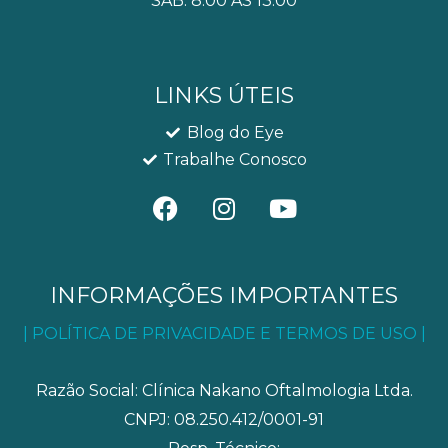
SAB: 8:00 ÀS 13:00
LINKS ÚTEIS
Blog do Eye
Trabalhe Conosco
F
I
Y
a
n
o
c
s
u
e
t
t
b
a
u
INFORMAÇÕES IMPORTANTES
o
g
b
| POLÍTICA DE PRIVACIDADE E TERMOS DE USO |
o
r
e
k
a
m
Razão Social: Clínica Nakano Oftalmologia Ltda.
CNPJ: 08.250.412/0001-91