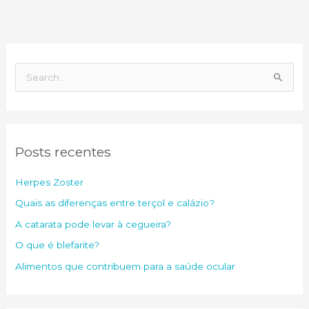
P
e
s
q
Posts recentes
u
i
Herpes Zoster
s
Quais as diferenças entre terçol e calázio?
a
A catarata pode levar à cegueira?
r
O que é blefarite?
p
o
Alimentos que contribuem para a saúde ocular
r
: