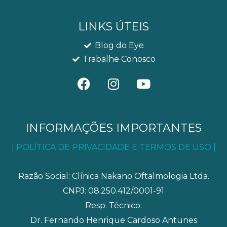
LINKS ÚTEIS
Blog do Eye
Trabalhe Conosco
F
I
Y
a
n
o
c
s
u
e
t
t
b
a
u
INFORMAÇÕES IMPORTANTES
o
g
b
| POLÍTICA DE PRIVACIDADE E TERMOS DE USO |
o
r
e
k
a
m
Razão Social: Clínica Nakano Oftalmologia Ltda.
CNPJ: 08.250.412/0001-91
Resp. Técnico:
Dr. Fernando Henrique Cardoso Antunes