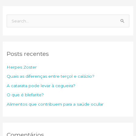
P
e
s
q
Posts recentes
u
i
Herpes Zoster
s
Quais as diferenças entre terçol e calázio?
a
A catarata pode levar à cegueira?
r
O que é blefarite?
p
o
Alimentos que contribuem para a saúde ocular
r
:
Comentários