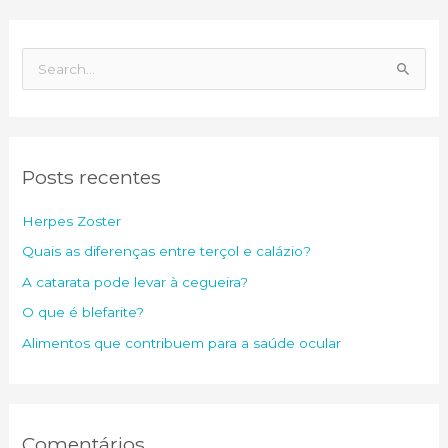
P
e
s
q
Posts recentes
u
i
Herpes Zoster
s
Quais as diferenças entre terçol e calázio?
a
A catarata pode levar à cegueira?
r
O que é blefarite?
p
o
Alimentos que contribuem para a saúde ocular
r
:
Comentários