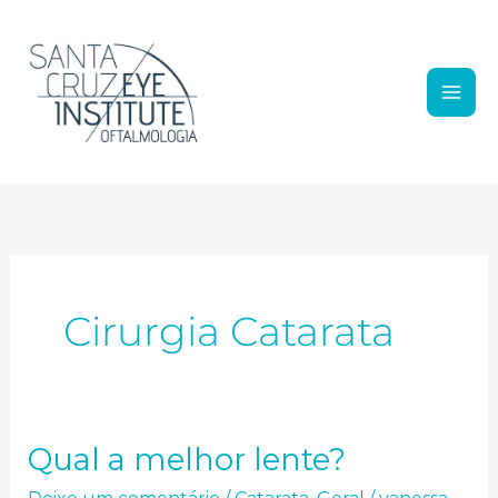
Ir para o conteúdo
Cirurgia Catarata
Qual a melhor lente?
Qual a melhor lente?