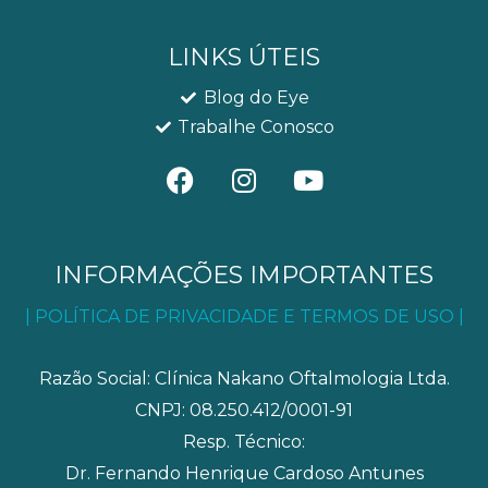
LINKS ÚTEIS
Blog do Eye
Trabalhe Conosco
F
I
Y
a
n
o
c
s
u
e
t
t
b
a
u
INFORMAÇÕES IMPORTANTES
o
g
b
| POLÍTICA DE PRIVACIDADE E TERMOS DE USO |
o
r
e
k
a
m
Razão Social: Clínica Nakano Oftalmologia Ltda.
CNPJ: 08.250.412/0001-91
Resp. Técnico:
Dr. Fernando Henrique Cardoso Antunes